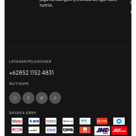
Pe
nutrisi.
Ak
LAYANAN PELANGGAN
+62852 1152 4831
IKUTI KAMI
BAYAR & KIRIM