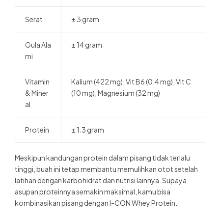
Serat
± 3 gram
Gula Ala
± 14 gram
mi
Vitamin
Kalium (422 mg), Vit B6 (0.4 mg), Vit C
& Miner
(10 mg), Magnesium (32 mg)
al
Protein
± 1.3 gram
Meskipun kandungan protein dalam pisang tidak terlalu
tinggi, buah ini tetap membantu memulihkan otot setelah
latihan dengan karbohidrat dan nutrisi lainnya. Supaya
asupan proteinnya semakin maksimal, kamu bisa
kombinasikan pisang dengan I-CON Whey Protein.