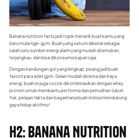
Banana nutrition facts
jadi topik menarik buat kamu yang
baru mulai nge-gym. Buah yang satu ini dikenal sebagai
salah satu sumber energi alami yang mudah ditemukan,
terjangkau, dan bisa dikonsumsi kapan saja.
Dengan kandungan gizi yang lengkap, pisang jadi buah
favorit para atlet gym. Selain mudah dicerna dan kaya
energi, buah ini juga cocok dikombinasikan dengan whey
protein untuk membantu performa dan pemulihan tubuh.
Yuk, pelajari fakta dan bagaimana buah ini bisa mendukung
gaya hidup aktifmu!
H2: Banana Nutrition