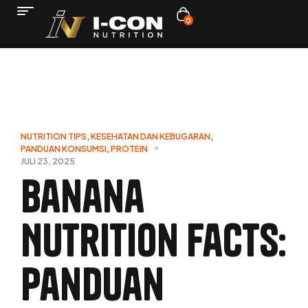
0
NUTRITION TIPS
,
KESEHATAN DAN KEBUGARAN
,
PANDUAN KONSUMSI
,
PROTEIN
JULI 23, 2025
Banana
Nutrition Facts:
Panduan