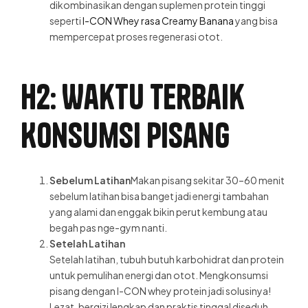
dikombinasikan dengan suplemen protein tin
ggi
seperti
I-CON Whey rasa Creamy Banana
yang bisa
mempercepat proses regenerasi otot.
H2: Waktu Terbaik
Konsumsi Pisang
Sebelum Latihan
Makan pisang sekitar 30–60 menit
sebelum latihan bisa banget jadi energi tambahan
yang alami dan enggak bikin perut kembung atau
begah pas nge-gym nanti.
Setelah Latihan
Setelah latihan, tubuh butuh karbohidrat dan protein
untuk pemulihan energi dan otot. Mengkonsumsi
pisang dengan I-CON whey protein jadi solusinya!
Lezat, bergizi lengkap dan praktis tinggal diseduh