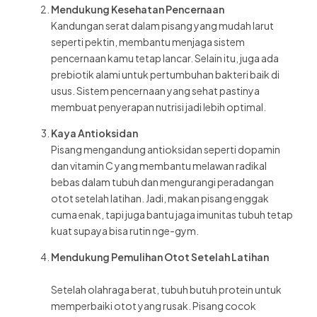
Mendukung Kesehatan Pencernaan
Kandungan serat dalam pisang yang mudah larut
seperti pektin, membantu menjaga sistem
pencernaan kamu tetap lancar. Selain itu, juga ada
prebiotik alami untuk pertumbuhan bakteri baik di
usus. Sistem pencernaan yang sehat pastinya
membuat penyerapan nutrisi jadi lebih optimal.
Kaya Antioksidan
Pisang mengandung antioksidan seperti dopamin
dan vitamin C yang membantu melawan radikal
bebas dalam tubuh dan mengurangi peradangan
otot setelah latihan. Jadi, makan pisang enggak
cuma enak, tapi juga bantu jaga imunitas tubuh tetap
kuat supaya bisa rutin nge-gym.
Mendukung Pemulihan Otot Setelah Latihan
Setelah olahraga berat, tubuh butuh protein untuk
memperbaiki otot yang rusak. Pisang cocok