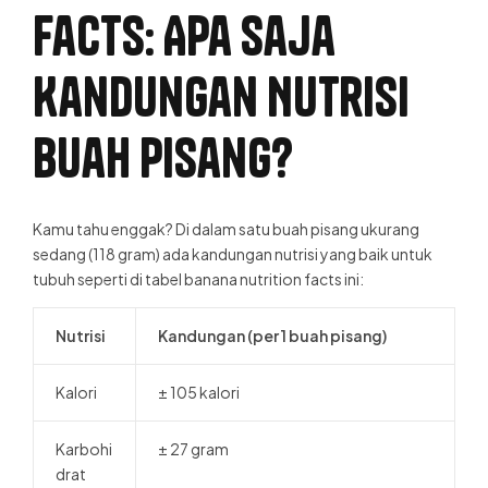
Facts: Apa Saja
Kandungan Nutrisi
Buah Pisang?
Kamu tahu enggak? Di dalam satu buah pisang ukurang
sedang (118 gram) ada kandungan nutrisi yang baik untuk
tubuh seperti di tabel banana nutrition facts ini:
Nutrisi
Kandungan (per 1 buah pisang)
Kalori
± 105 kalori
Karbohi
± 27 gram
drat