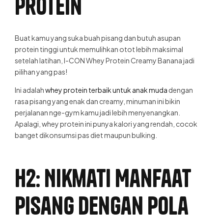
Protein
Buat kamu yang suka buah pisang dan butuh asupan
protein tinggi untuk memulihkan otot lebih maksimal
setelah latihan, I-CON Whey Protein Creamy Banana jadi
pilihan yang pas!
Ini adalah
whey protein terbaik untuk anak muda
dengan
rasa pisang yang enak dan creamy, minuman ini bikin
perjalanan nge-gym kamu jadi lebih menyenangkan.
Apalagi, whey protein ini punya kalori yang rendah, cocok
banget dikonsumsi pas diet maupun bulking.
H2: Nikmati Manfaat
Pisang dengan Pola