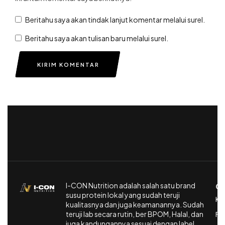
Beritahu saya akan tindak lanjut komentar melalui surel.
Beritahu saya akan tulisan baru melalui surel.
KIRIM KOMENTAR
I-CON Nutrition adalah salah satu brand
CU
susu protein lokal yang sudah teruji
Ke
kualitasnya dan juga keamanannya. Sudah
teruji lab secara rutin, ber BPOM, Halal, dan
Fa
juga kandungannya sesuai dengan label