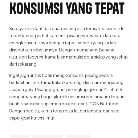
Konsumsi yang Tepat
Supaya manfaat dari buah pisang bisa terasa maksimal di
tubuh kamu, perhatikan jenis pisangnya, waktu dan cara
mengkonsumsinya dengan tepat, seperti yang sudah
disebutkan sebelumnya. Dengan memahami
Banana
nutrition facts
ini, kamu bisa memulai pola hidup yang sehat
dari sekarang!
Ingat juga untuk tidak mengkonsumsi pisang secara
berlebihan, terutama kalau kamu lagi diet dan mengurangi
asupan gula. Pisang juga jadi pelengkap gizi dari 4 sehat 5
sempurna yang bagus jika dikonsumsi bersamaan dengan
buah, sayur dan suplemen protein dari I-CON Nutrition.
Dengan begitu, kamu tetap bisa fit, bertenaga, dan siap
capai goal fitness-mu!