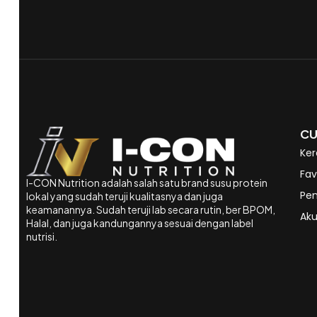
CU
Ker
Fav
I-CON Nutrition adalah salah satu brand susu protein
Pe
lokal yang sudah teruji kualitasnya dan juga
keamanannya. Sudah teruji lab secara rutin, ber BPOM,
Aku
Halal, dan juga kandungannya sesuai dengan label
nutrisi.