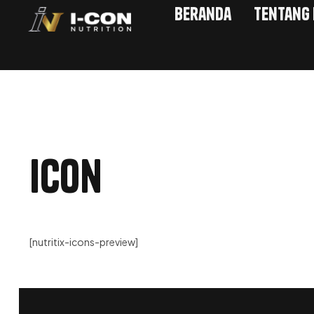
Beranda
Tentang
Icon
[nutritix-icons-preview]