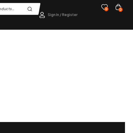
0
0
Sign In / Register