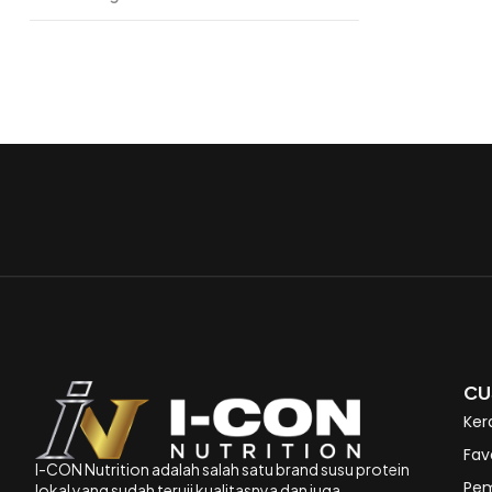
CU
Ker
Fav
I-CON Nutrition adalah salah satu brand susu protein
Pe
lokal yang sudah teruji kualitasnya dan juga