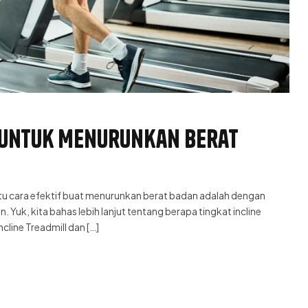
t untuk Menurunkan Berat
atu cara efektif buat menurunkan berat badan adalah dengan
 Yuk, kita bahas lebih lanjut tentang berapa tingkat incline
cline Treadmill dan […]