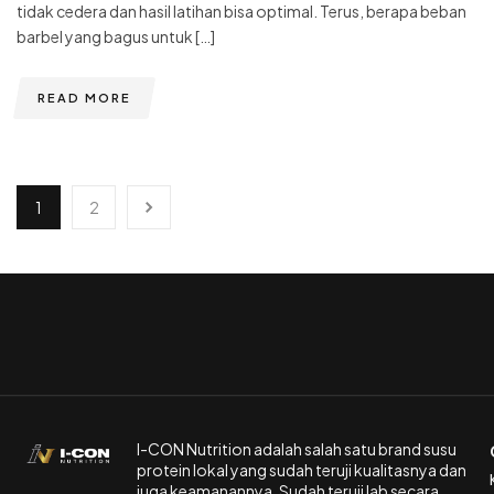
tidak cedera dan hasil latihan bisa optimal. Terus, berapa beban
barbel yang bagus untuk […]
READ MORE
1
2
I-CON Nutrition adalah salah satu brand susu
protein lokal yang sudah teruji kualitasnya dan
juga keamanannya. Sudah teruji lab secara