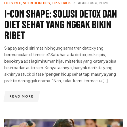
LIFESTYLE
,
NUTRITION TIPS
,
TIP & TRICK
AGUSTUS 6, 2025
I-CON Shape: Solusi Detox dan
Diet Sehat yang Nggak Bikin
Ribet
Siapa yang di sini masih bingung sama tren detox yang
bermunculan di timeline? Satu hari ada detox jeruk nipis,
besoknya ada lagi minuman hijau misterius yang katanya bisa
bikin badan auto slim. Kenyataannya, banyak dari kita yang
akhirnya stuck di fase “pengen hidup sehat tapi maunya yang
praktis dan nggak drama.” Nah, kalau kamu termasuk […]
READ MORE