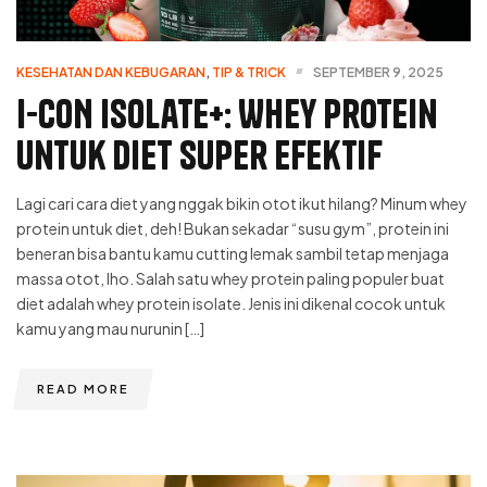
KESEHATAN DAN KEBUGARAN
,
TIP & TRICK
SEPTEMBER 9, 2025
I-CON Isolate+: Whey Protein
untuk Diet Super Efektif
Lagi cari cara diet yang nggak bikin otot ikut hilang? Minum whey
protein untuk diet, deh! Bukan sekadar “susu gym”, protein ini
beneran bisa bantu kamu cutting lemak sambil tetap menjaga
massa otot, lho. Salah satu whey protein paling populer buat
diet adalah whey protein isolate. Jenis ini dikenal cocok untuk
kamu yang mau nurunin […]
READ MORE