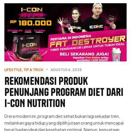
LIFESTYLE
,
TIP & TRICK
AGUSTUS 6, 2025
Rekomendasi Produk
Penunjang Program Diet dari
I-CON Nutrition
Di era modern ini, program diet sehat bukan lagi sekadar tren,
melainkan gaya hidup yang dipilih jutaan orang untuk mencapai
berat badan ideal dan kesehatan optimal. Namun, kenyataan