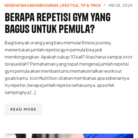
KESEHATAN DAN KEBUGARAN
,
LIFESTYLE
,
TIP & TRICK
MEI 28, 2025
Berapa Repetisi Gym yang
Bagus untuk Pemula?
Bagi banyak orang yang baru memulai fitness journey,
menentukan jumlah repetisi gym pemula bisa jadi
membingungkan. Apakah cukup 10 kali? Atau harus sampai otot
terasa lelah? Pemahaman yang tepat mengenai jumlah repetisi
gym pemula akan membantumu memaksimalkan workout
goals kamu. Icon Nutrition.id akan membahas apa sebenarnya
itu repetisi, berapa jumlah repetisi seharusnya, apa efek
sampingnya […]
READ MORE