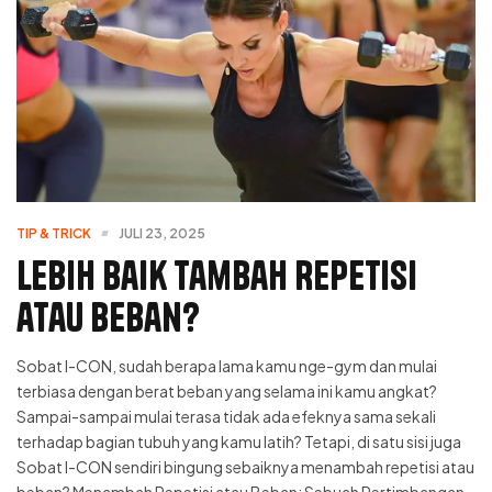
TIP & TRICK
JULI 23, 2025
Lebih Baik Tambah Repetisi
atau Beban?
Sobat I-CON, sudah berapa lama kamu nge-gym dan mulai
terbiasa dengan berat beban yang selama ini kamu angkat?
Sampai-sampai mulai terasa tidak ada efeknya sama sekali
terhadap bagian tubuh yang kamu latih? Tetapi, di satu sisi juga
Sobat I-CON sendiri bingung sebaiknya menambah repetisi atau