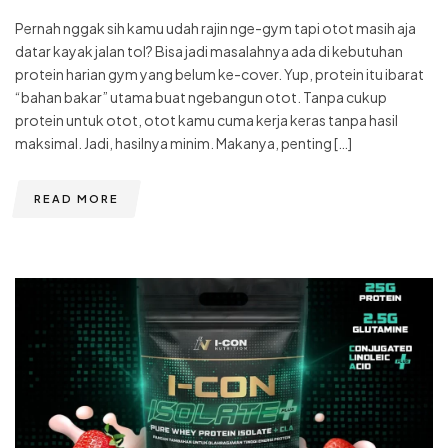
Pernah nggak sih kamu udah rajin nge-gym tapi otot masih aja
datar kayak jalan tol? Bisa jadi masalahnya ada di kebutuhan
protein harian gym yang belum ke-cover. Yup, protein itu ibarat
“bahan bakar” utama buat ngebangun otot. Tanpa cukup
protein untuk otot, otot kamu cuma kerja keras tanpa hasil
maksimal. Jadi, hasilnya minim. Makanya, penting […]
READ MORE