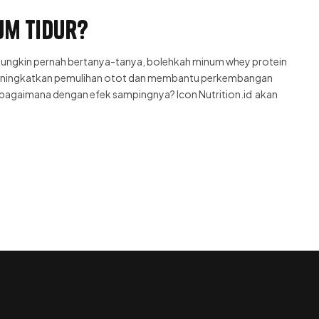
um Tidur?
mungkin pernah bertanya-tanya, bolehkah minum whey protein
meningkatkan pemulihan otot dan membantu perkembangan
 bagaimana dengan efek sampingnya? Icon Nutrition.id akan