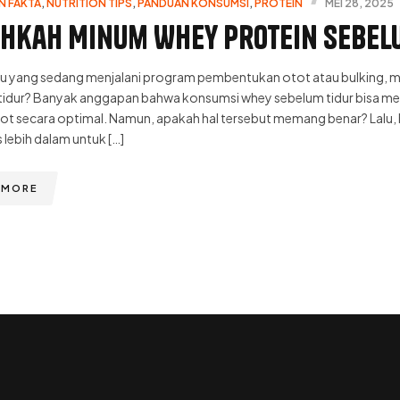
N FAKTA
,
NUTRITION TIPS
,
PANDUAN KONSUMSI
,
PROTEIN
MEI 28, 2025
hkah Minum Whey Protein sebel
u yang sedang menjalani program pembentukan otot atau bulking, 
tidur? Banyak anggapan bahwa konsumsi whey sebelum tidur bisa 
ot secara optimal. Namun, apakah hal tersebut memang benar? Lalu,
lebih dalam untuk […]
 MORE