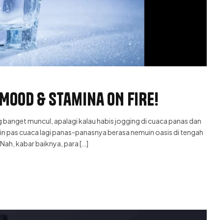
Mood & Stamina ON FIRE!
ng banget muncul, apalagi kalau habis jogging di cuaca panas dan
in pas cuaca lagi panas-panasnya berasa nemuin oasis di tengah
Nah, kabar baiknya, para […]