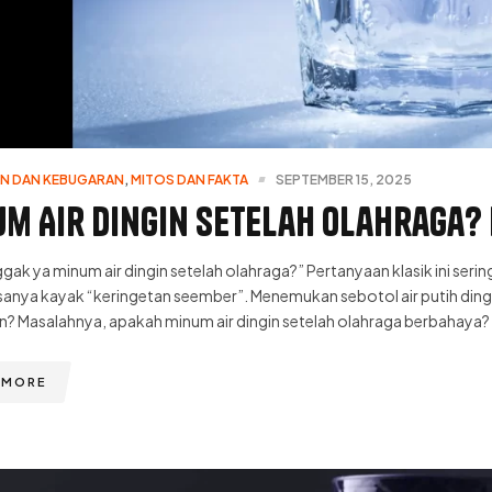
N DAN KEBUGARAN
,
MITOS DAN FAKTA
SEPTEMBER 15, 2025
m Air Dingin Setelah Olahraga? 
gak ya minum air dingin setelah olahraga?” Pertanyaan klasik ini seri
sanya kayak “keringetan seember”. Menemukan sebotol air putih ding
n? Masalahnya, apakah minum air dingin setelah olahraga berbahaya? 
 MORE