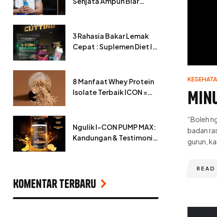
Senjata Ampuh Biar
Lemak Cepat Luntur
3 Rahasia Bakar Lemak
Cepat : Suplemen Diet I-
CON Nutrition!
KESEHATA
8 Manfaat Whey Protein
Minu
Isolate Terbaik ICON =
Tidur Nyenyak?
“Boleh ng
Ngulik I-CON PUMP MAX:
badan ra
Kandungan & Testimoni
gurun, ka
Asli
READ
Komentar Terbaru