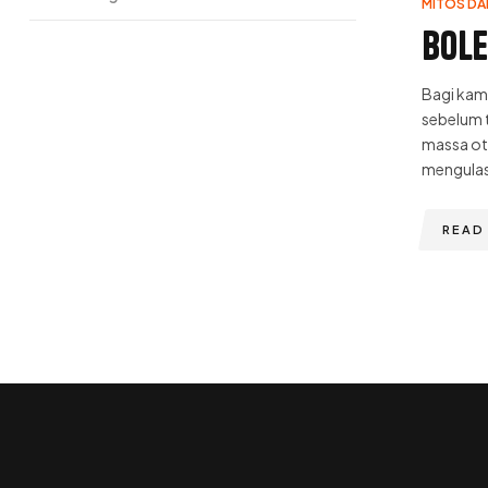
MITOS DA
Bole
Bagi kam
sebelum 
massa ot
mengulas 
READ