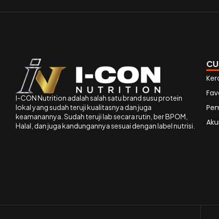
CU
Ker
Fav
I-CON Nutrition adalah salah satu brand susu protein
lokal yang sudah teruji kualitasnya dan juga
Pe
keamanannya. Sudah teruji lab secara rutin, ber BPOM,
Aku
Halal, dan juga kandungannya sesuai dengan label nutrisi.