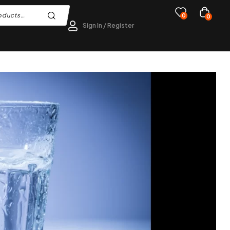
0
0
Sign In / Register