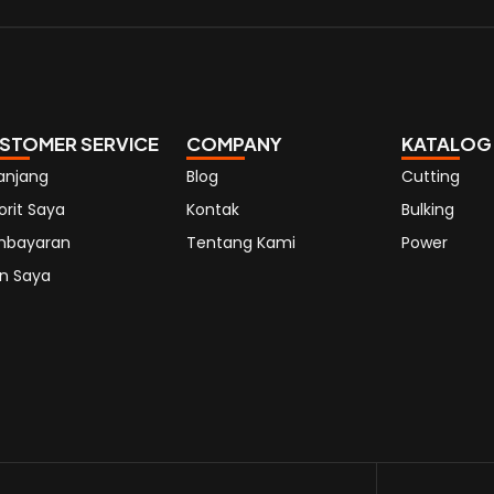
STOMER SERVICE
COMPANY
KATALOG
anjang
Blog
Cutting
orit Saya
Kontak
Bulking
mbayaran
Tentang Kami
Power
n Saya